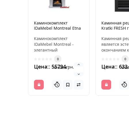
Каминокомплект
Каминная ре
IDaMebel Montreal Etna
Kratki FRESH
SF05
17x17
Каминокомплект
Каминная ре
IDaMebel Montreal -
является эст
элегантный
окончанием к
современный портал от
распределя
0
0
украинского
горячий возд
Цена:: 55794
Цена:: 633
грн.
производителя IDaMeb..
камина. ..
отзывов
отзы