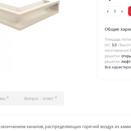
Общие хара
Площадь потока
(кг)
3,0
Высота
изготовления
решетки
откры
решетки
люфт
Все характери
0
0
ывы
Вопрос - ответ
 окончанием каналов, распределяющих горячий воздух из ками