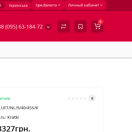
грн.
Валюта
Личный кабинет
й
Українська
0
8 (095) 63-184-72
личии
0
LUFT/NL/9/40/45S/K
ль:
Kratki
3327грн.