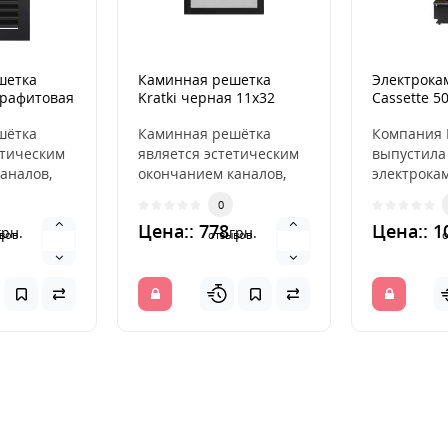
шетка
Каминная решетка
Электрока
 графитовая
Kratki черная 11x32
Cassette 50
шётка
Каминная решётка
Компания 
етическим
является эстетическим
выпустила
аналов,
окончанием каналов,
электрока
ющих
распределяющих
эффектом 
0
ух из
горячий воздух из
Dimplex Op
Цена:: 778
Цена:: 1
грн.
грн.
камина. ..
Cassette 500
вов
отзывов