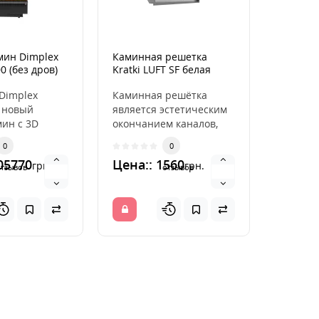
мин Dimplex
Каминная решетка
Переход
0 (без дров)
Kratki LUFT SF белая
керамич
6x100
дымохо
Dimplex
Каминная решётка
Переход
 новый
является эстетическим
прочног
мин с 3D
окончанием каналов,
соедине
горения
распределяющих
керами
0
0
ti-myst
горячий воздух из
дымоход
05770
Цена:: 1560
Цена::
грн.
грн.
 (..
камина. ..
отзывов
отзывов