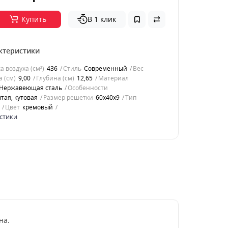
Купить
В 1 клик
ктеристики
 воздуха (см²)
436
Стиль
Современный
Вес
 (см)
9,00
Глубина (см)
12,65
Материал
Нержавеющая сталь
Особенности
тая, кутовая
Размер решетки
60x40x9
Тип
Цвет
кремовый
стики
на.