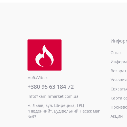
Инфор
О нас
Информа
Возврат
моб./Viber:
Условия
+380 95 63 184 72
Связать
info@kaminmarket.com.ua
Карта с
м. Львів, вул. Щирецька, ТРЦ
Произво
"Південний", Будівельний Пасаж маг
Акции
№63