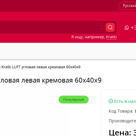
Русски
+3
Я ищу, например,
Kratki
Kratki LUFT угловая левая кремовая 60x40x9
гловая левая кремовая 60x40x9
Популярный
Есть в на
Код Товара:
Производите
Цена: