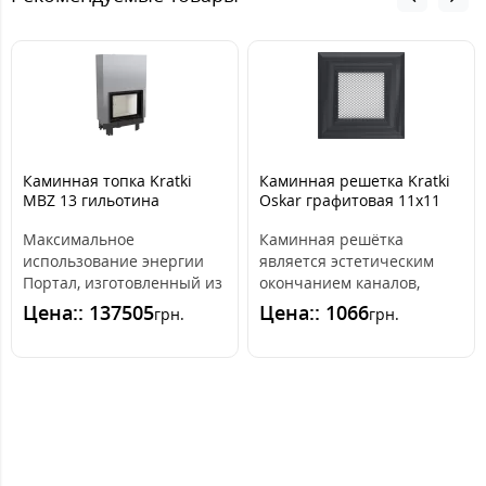
Каминная топка Kratki
Каминная решетка Kratki
MBZ 13 гильотина
Oskar графитовая 11x11
Максимальное
Каминная решётка
использование энергии
является эстетическим
Портал, изготовленный из
окончанием каналов,
високогатункової стали, и
распределяющих горячий
Цена:: 137505
Цена:: 1066
грн.
грн.
передняя часть..
воздух из камина. ..