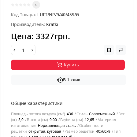
0
Код Товара:
LUFT/NP/9/40/45S/G
Производитель:
Kratki
Цена:
3327грн.
Купить
В 1 клик
Общие характеристики
Площадь потока воздуха (см²)
436
Стиль
Современный
Вес
(кг)
3,0
Высота (см)
9,00
Глубина (см)
12,65
Материал
изготовления
Нержавеющая сталь
Особенности
решетки
открытая, кутовая
Размер решетки
40x60x9
Тип