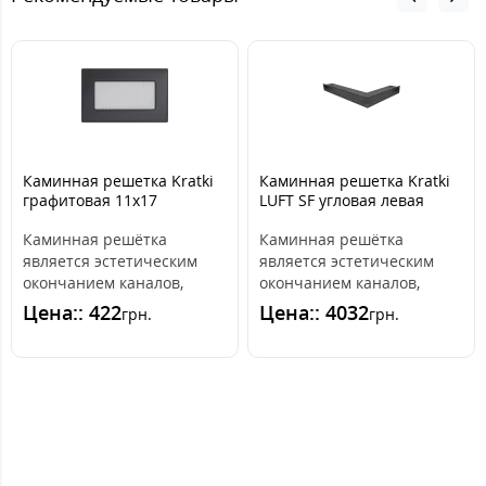
Каминная решетка Kratki
Каминная решетка Kratki
графитовая 11x17
LUFT SF угловая левая
графитовая 76,6x54,7x9
Каминная решётка
Каминная решётка
является эстетическим
является эстетическим
окончанием каналов,
окончанием каналов,
распределяющих горячий
распределяющих горячий
Цена:: 422
Цена:: 4032
грн.
грн.
воздух из камина. ..
воздух из камина. ..