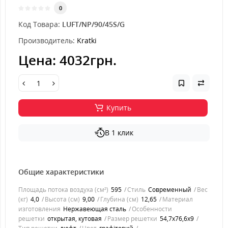
0
Код Товара:
LUFT/NP/90/45S/G
Производитель:
Kratki
Цена:
4032грн.
Купить
В 1 клик
Общие характеристики
Площадь потока воздуха (см²)
595
Стиль
Современный
Вес
(кг)
4,0
Высота (см)
9,00
Глубина (см)
12,65
Материал
изготовления
Нержавеющая сталь
Особенности
решетки
открытая, кутовая
Размер решетки
54,7x76,6x9