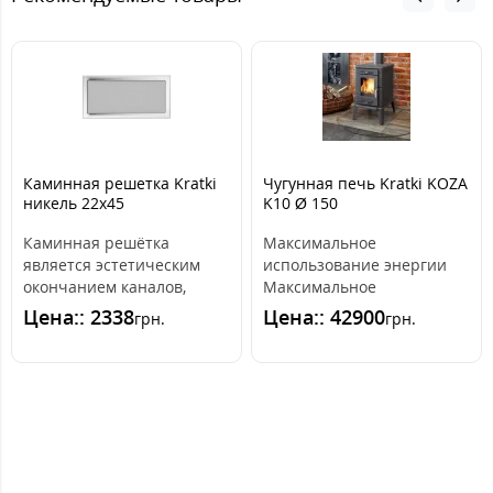
Каминная решетка Kratki
Чугунная печь Kratki KOZA
никель 22x45
K10 Ø 150
Каминная решётка
Максимальное
является эстетическим
использование энергии
окончанием каналов,
Максимальное
распределяющих горячий
использование тепла и
Цена:: 2338
Цена:: 42900
грн.
грн.
воздух из камина. ..
бесперебойная действие
благода..