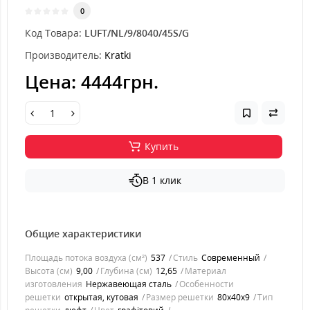
0
Код Товара:
LUFT/NL/9/8040/45S/G
Производитель:
Kratki
Цена:
4444грн.
Купить
В 1 клик
Общие характеристики
Площадь потока воздуха (см²)
537
Стиль
Современный
Высота (см)
9,00
Глубина (см)
12,65
Материал
изготовления
Нержавеющая сталь
Особенности
решетки
открытая, кутовая
Размер решетки
80x40x9
Тип