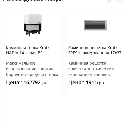
Каминная топка Kratki
Каминная решетка Kratki
NADIA 14 левая BS
FRESH шлифованная 17x37
гильотина
Максимальное
Каминная решётка
использование энергии
является эстетическим
Корпус и передняя стенка
окончанием каналов,
топки выдерживают
распределяющих горячий
Цена:: 162792
Цена:: 1911
грн.
грн.
действие высоких темпе..
воздух из камина. ..