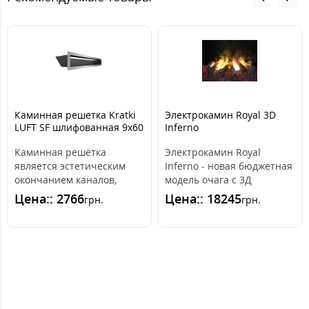
Каминная решетка Kratki
Электрокамин Royal 3D
LUFT SF шлифованная 9x60
Inferno
Каминная решётка
Электрокамин Royal
является эстетическим
Inferno - новая бюджетная
окончанием каналов,
модель очага с 3Д
распределяющих горячий
эффектом. Электрокамин
Цена:: 2766
Цена:: 18245
грн.
грн.
воздух из камина. ..
выглядит сверх..