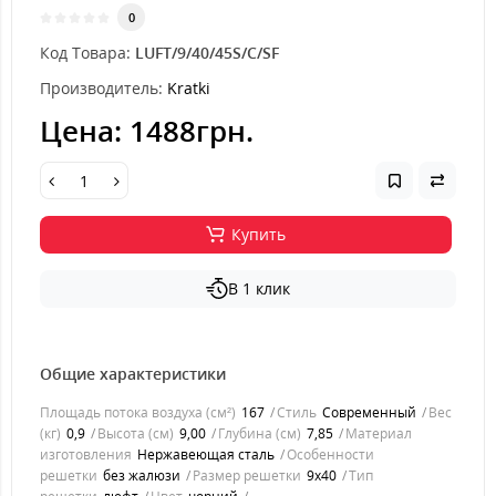
0
Код Товара:
LUFT/9/40/45S/C/SF
Производитель:
Kratki
Цена:
1488грн.
Купить
В 1 клик
Общие характеристики
Площадь потока воздуха (см²)
167
Стиль
Современный
Вес
(кг)
0,9
Высота (см)
9,00
Глубина (см)
7,85
Материал
изготовления
Нержавеющая сталь
Особенности
решетки
без жалюзи
Размер решетки
9x40
Тип