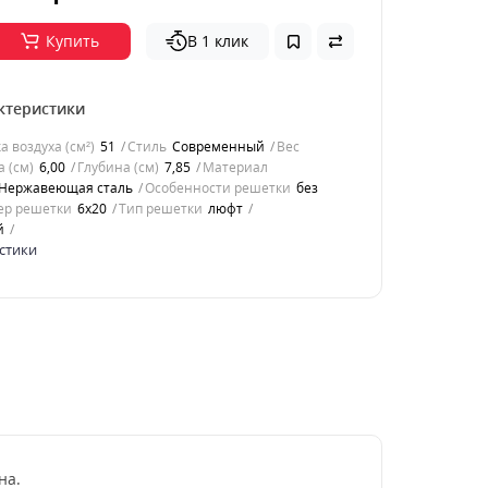
Купить
В 1 клик
ктеристики
 воздуха (см²)
51
Стиль
Современный
Вес
 (см)
6,00
Глубина (см)
7,85
Материал
Нержавеющая сталь
Особенности решетки
без
ер решетки
6x20
Тип решетки
люфт
й
стики
на.