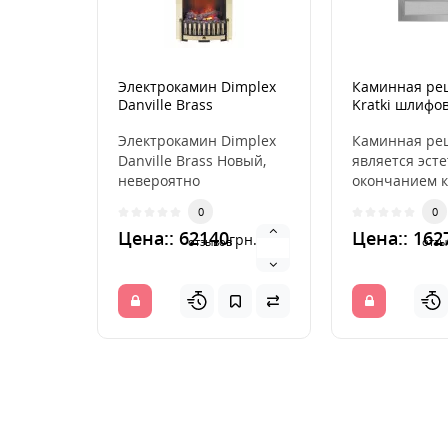
Электрокамин Dimplex
Каминная ре
Danville Brass
Kratki шлифо
11x32
Электрокамин Dimplex
Каминная ре
Danville Brass Новый,
является эст
невероятно
окончанием к
реалистичный эффект
распределя
0
0
пламени Opti-Myst
горячий возд
Цена:: 62140
Цена:: 162
грн.
пораз..
камина. ..
отзывов
отзы