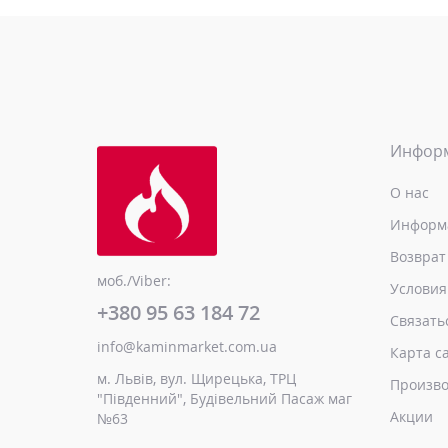
Инфор
О нас
Информа
Возврат
моб./Viber:
Условия
+380 95 63 184 72
Связать
info@kaminmarket.com.ua
Карта с
м. Львів, вул. Щирецька, ТРЦ
Произво
"Південний", Будівельний Пасаж маг
Акции
№63