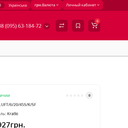
грн.
Валюта
Личный кабинет
й
Українська
0
8 (095) 63-184-72
личии
0
LUFT/6/20/45S/K/SF
ль:
Kratki
927грн.