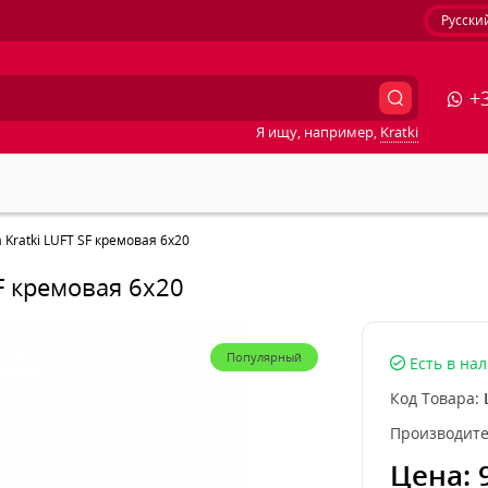
Русски
+3
Я ищу, например,
Kratki
Kratki LUFT SF кремовая 6x20
F кремовая 6x20
Популярный
Есть в на
Код Товара:
Производите
Цена: