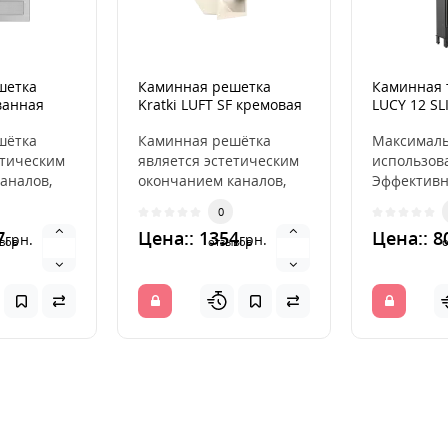
шетка
Каминная решетка
Каминная т
ванная
Kratki LUFT SF кремовая
LUCY 12 SL
9x20
шётка
Каминная решётка
Максимал
етическим
является эстетическим
использов
аналов,
окончанием каналов,
Эффективн
ющих
распределяющих
более дли
0
ух из
горячий воздух из
поддержа
7
Цена:: 1354
Цена:: 8
грн.
грн.
камина. ..
температу
вов
отзывов