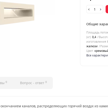
Общие хара
Площадь потока
(кг)
0,4
Высота
изготовления
жалюзи
Разм
Цвет
кремовы
Все характери
0
0
ывы
Вопрос - ответ
 окончанием каналов, распределяющих горячий воздух из ками