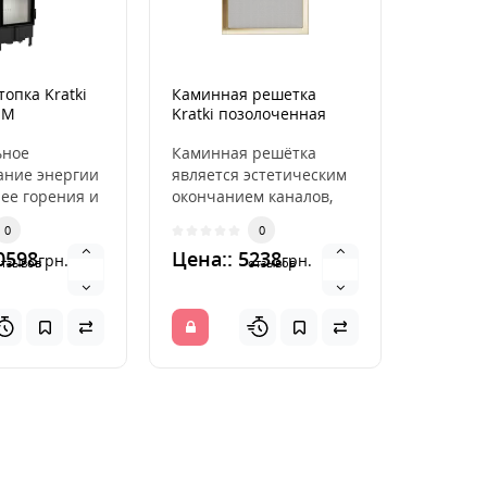
опка Kratki
Каминная решетка
Каминн
IM
Kratki позолоченная
Kratki 
22x37
11x11
ьное
Каминная решётка
Каминн
ание энергии
является эстетическим
являетс
ее горения и
окончанием каналов,
окончан
тельное
распределяющих
распре
0
0
ние
горячий воздух из
горячий
0598
Цена:: 5238
Цена::
грн.
грн.
ры пр..
камина. ..
камина. 
отзывов
отзывов