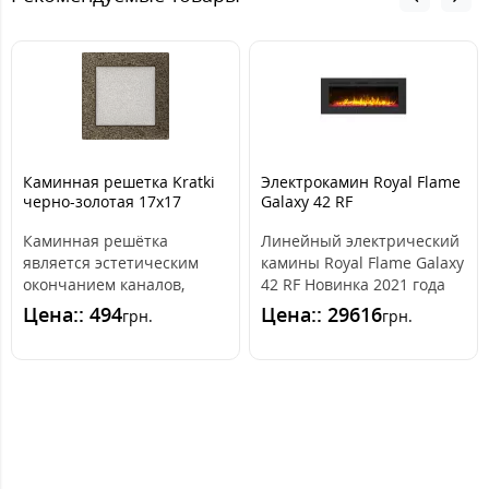
Каминная решетка Kratki
Электрокамин Royal Flame
черно-золотая 17x17
Galaxy 42 RF
Каминная решётка
Линейный электрический
является эстетическим
камины Royal Flame Galaxy
окончанием каналов,
42 RF Новинка 2021 года
распределяющих горячий
на рынке Украины Се..
Цена:: 494
Цена:: 29616
грн.
грн.
воздух из камина. ..