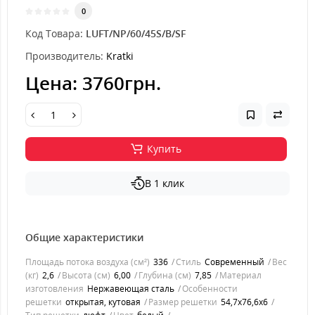
0
Код Товара:
LUFT/NP/60/45S/B/SF
Производитель:
Kratki
Цена:
3760грн.
Купить
В 1 клик
Общие характеристики
Площадь потока воздуха (см²)
336
Стиль
Современный
Вес
(кг)
2,6
Высота (см)
6,00
Глубина (см)
7,85
Материал
изготовления
Нержавеющая сталь
Особенности
решетки
открытая, кутовая
Размер решетки
54,7x76,6x6