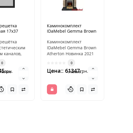
решетка
Каминокомплект
Каминна
ная 17x37
IDaMebel Gemma Brown
Vista 80
Atherton
решётка
Каминокомплект
Высоко
эстетическим
IDaMebel Gemma Brown
встроен
м каналов,
Atherton Новинка 2021
соврем
ляющих
года от лучше
эффект
0
0
здух из
украинского
Благода
45
Цена:: 61347
Цена::
грн.
грн.
производит..
разрабо
отзывов
отзывов