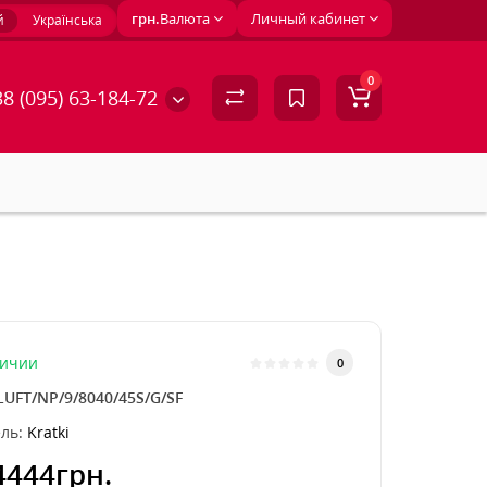
грн.
Валюта
Личный кабинет
й
Українська
0
8 (095) 63-184-72
личии
0
LUFT/NP/9/8040/45S/G/SF
ль:
Kratki
4444грн.