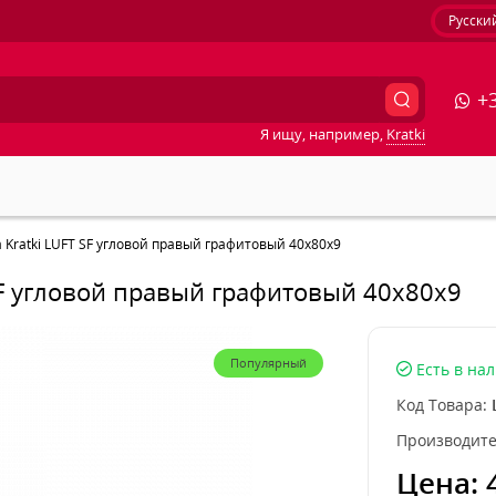
Русски
+3
Я ищу, например,
Kratki
Kratki LUFT SF угловой правый графитовый 40x80x9
SF угловой правый графитовый 40x80x9
Популярный
Есть в на
Код Товара:
Производите
Цена: