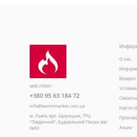
Инфор
О нас
Информа
Возврат
моб./Viber:
Условия
+380 95 63 184 72
Связать
info@kaminmarket.com.ua
Карта с
м. Львів, вул. Щирецька, ТРЦ
Произво
"Південний", Будівельний Пасаж маг
Акции
№63