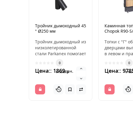
Тройник дымоходный 45
Каминная топ
° Ø250 мм
Chopok R90-S
Тройник дымоходный из
Топки с "Г" 
низколегированной
дверцами вы
стали Parkanex помогает
в левом и пр
объединять
исполнении.
0
0
вертикальное
топки открыва
Цена:: 1869
Цена:: 978
грн.
направление ..
отзывов
отзы