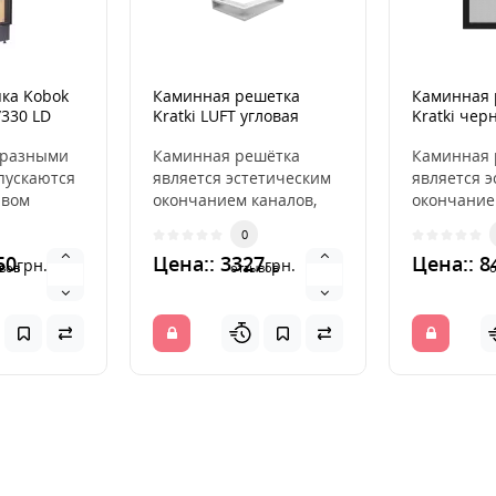
ка Kobok
Каминная решетка
Каминная 
/330 LD
Kratki LUFT угловая
Kratki чер
правая белая 40x60x9
образными
Каминная решётка
Каминная 
пускаются
является эстетическим
является 
авом
окончанием каналов,
окончание
 Дверцы
распределяющих
распреде
0
ются в с..
горячий воздух из
горячий во
50
Цена:: 3327
Цена:: 8
грн.
грн.
камина. ..
камина. ..
вов
отзывов