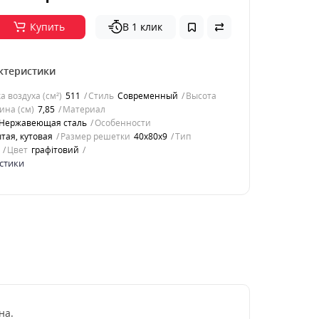
Купить
В 1 клик
ктеристики
 воздуха (см²)
511
Стиль
Современный
Высота
ина (см)
7,85
Материал
Нержавеющая сталь
Особенности
тая, кутовая
Размер решетки
40x80x9
Тип
Цвет
графітовий
стики
на.