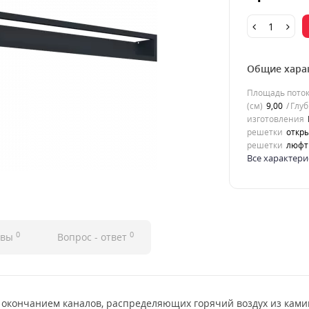
Общие хара
Площадь потока
(см)
9,00
Глуб
изготовления
решетки
откры
решетки
люфт
Все характери
0
0
ывы
Вопрос - ответ
 окончанием каналов, распределяющих горячий воздух из ками