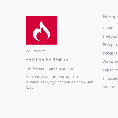
Инфор
О нас
Информа
Возврат
моб./Viber:
Условия
+380 95 63 184 72
Связать
info@kaminmarket.com.ua
Карта с
м. Львів, вул. Щирецька, ТРЦ
Произво
"Південний", Будівельний Пасаж маг
Акции
№63