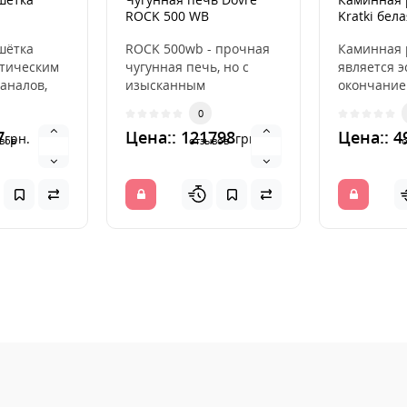
ROCK 500 WB
Kratki бел
 9x40
шётка
ROCK 500wb - прочная
Каминная 
етическим
чугунная печь, но с
является 
аналов,
изысканным
окончание
ющих
элегантным дизайном,
распреде
0
ух из
которая в то же время
горячий во
7
Цена:: 121798
Цена:: 4
грн.
грн.
облад..
камина. ..
вов
отзывов