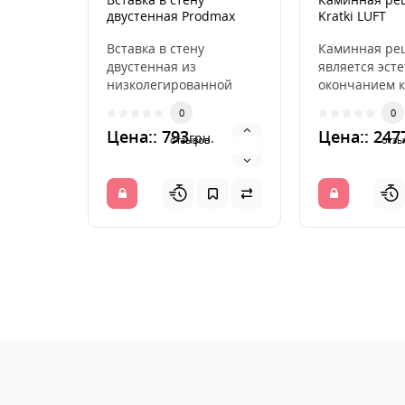
двустенная Prodmax
Kratki LUFT
Ø120 мм
шлифованная
Вставка в стену
Каминная ре
двустенная из
является эст
низколегированной
окончанием к
стали Parkanex
распределя
0
0
предназначена для
горячий возд
Цена:: 793
Цена:: 247
грн.
соединения дымовой ..
камина. ..
отзывов
отзы