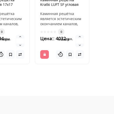
ая 17x17
Kratki LUFT SF угловая
Kratki L
левая графитовая
графито
решётка
76,6x54,7x9
Каминная решётка
Каминн
эстетическим
является эстетическим
являетс
м каналов,
окончанием каналов,
окончан
ляющих
распределяющих
распре
0
0
здух из
горячий воздух из
горячий
94
Цена:: 4032
Цена::
грн.
грн.
камина. ..
камина. 
отзывов
отзывов