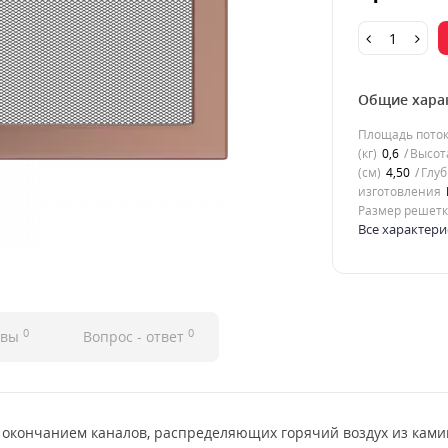
Общие хара
Площадь потока
(кг)
0,6
Высота
(см)
4,50
Глуб
изготовления
Размер решет
Все характери
0
0
ывы
Вопрос - ответ
 окончанием каналов, распределяющих горячий воздух из ками