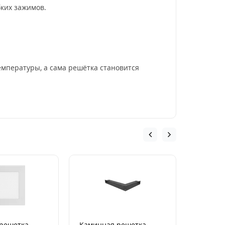
ких зажимов.
емпературы, а сама решётка становится
решетка
Каминная решетка
Каминн