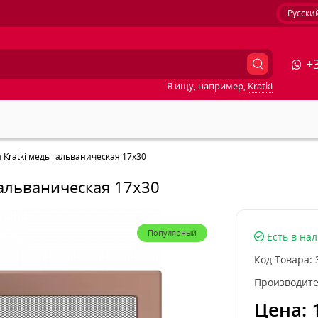
Русски
+3
Я ищу, например,
Kratki
Kratki медь гальваническая 17x30
гальваническая 17x30
Популярный
Есть в на
Код Товара:
Производите
Цена: