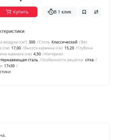
Купить
В 1 клик
ктеристики
 воздуха (см²)
300
Стиль
Классический
Вес
 (см)
17,00
Высота кармана (см)
15,20
Глубина
ина кармана (см)
4,50
Материал
Нержавеющая сталь
Особенности решетки
сітка
ки
17x30
стики
на.