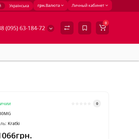
грн.
Валюта
Личный кабинет
й
Українська
0
8 (095) 63-184-72
личии
0
30MG
ль:
Kratki
1066грн.