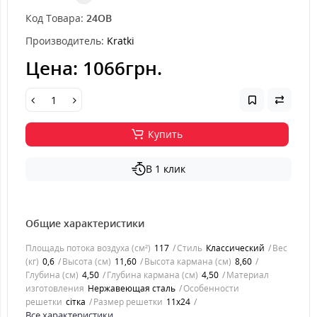
Код Товара:
24OB
Производитель:
Kratki
Цена:
1066грн.
Купить
В 1 клик
Общие характеристики
Площадь потока воздуха (см²)
117
Стиль
Классический
Вес
(кг)
0,6
Высота (см)
11,60
Высота кармана (см)
8,60
Глубина (см)
4,50
Глубина кармана (см)
4,50
Материал
изготовления
Нержавеющая сталь
Особенности
решетки
сітка
Размер решетки
11x24
Все характеристики