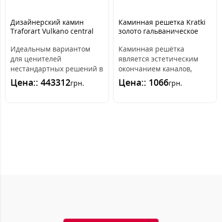
Дизайнерский камин
Каминная решетка Kratki
Traforart Vulkano central
золото гальваническое
with close system
17x30
Идеальным вариантом
Каминная решётка
для ценителей
является эстетическим
нестандартных решений в
окончанием каналов,
интерьере станет
распределяющих горячий
Цена:: 443312
Цена:: 1066
грн.
грн.
закрытый камин Traforart
воздух из камина. ..
..