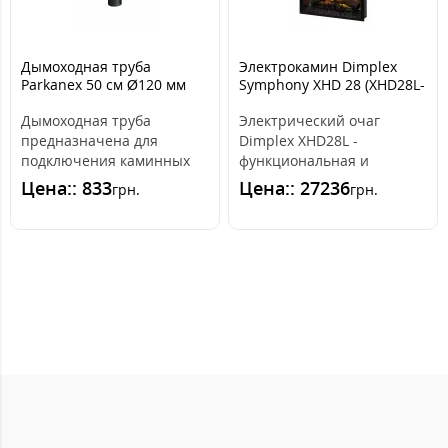
Дымоходная труба
Электрокамин Dimplex
Parkanex 50 см Ø120 мм
Symphony XHD 28 (XHD28L-
(2мм)
INT)
Дымоходная труба
Электрический очаг
предназначена для
Dimplex XHD28L -
подключения каминных
функциональная и
топок и печей к дымоходу.
надежная модель с
Цена:: 833
Цена:: 27236
грн.
грн.
Изготовлена ??из к..
универсальным дизайном.
Стане..