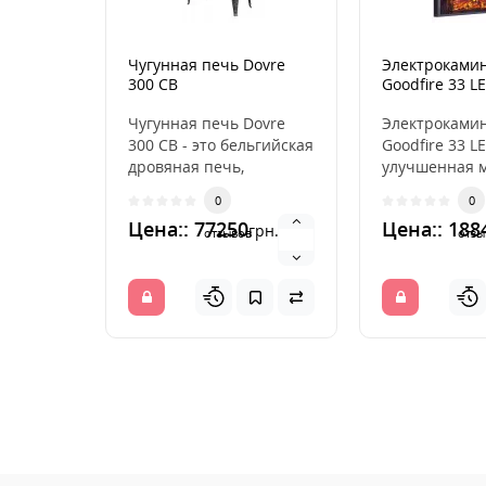
Чугунная печь Dovre
Электрокамин
300 CB
Goodfire 33 L
Чугунная печь Dovre
Электрокамин
300 CB - это бельгийская
Goodfire 33 L
дровяная печь,
улучшенная 
выполненная из
популярного 
0
0
высококачественного
которая сохра
Цена:: 77250
Цена:: 188
грн.
чугун..
отзывов
отзы