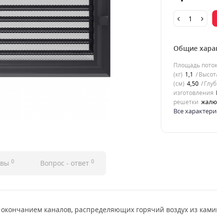
Общие хара
Площадь потока
(кг)
1,1
Высота
(см)
4,50
Глуб
изготовления
решетки
жалю
Все характери
0
0
ывы
Вопрос - ответ
 окончанием каналов, распределяющих горячий воздух из ками