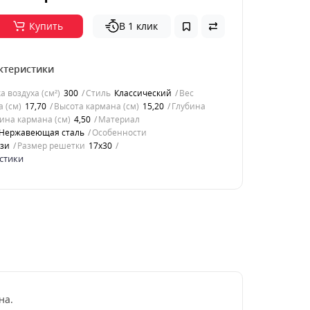
Купить
В 1 клик
ктеристики
 воздуха (см²)
300
Стиль
Классический
Вес
 (см)
17,70
Высота кармана (см)
15,20
Глубина
ина кармана (см)
4,50
Материал
Нержавеющая сталь
Особенности
зи
Размер решетки
17x30
стики
на.