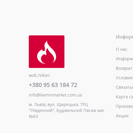
Инфор
О нас
Информа
Возврат
моб./Viber:
Условия
+380 95 63 184 72
Связать
info@kaminmarket.com.ua
Карта с
м. Львів, вул. Щирецька, ТРЦ
Произво
"Південний", Будівельний Пасаж маг
Акции
№63