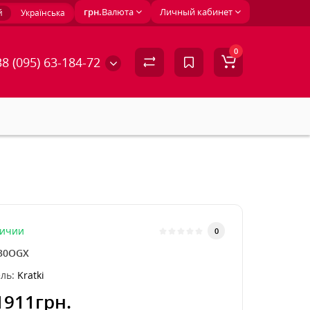
грн.
Валюта
Личный кабинет
й
Українська
0
8 (095) 63-184-72
личии
0
30OGX
ль:
Kratki
1911грн.