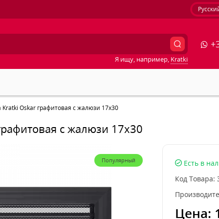
Русски
+3
Я ищу, например,
Kratki
Kratki Oskar графитовая с жалюзи 17x30
графитовая с жалюзи 17x30
Популярный
Есть в на
Код Товара:
Производите
Цена: