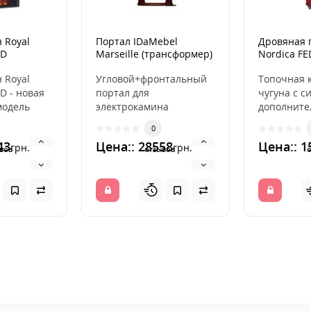
 Royal
Портал IDaMebel
Дровяная 
ED
Marseille (трансформер)
Nordica F
(Bordeaux)
 Royal
Угловой+фронтальный
Топочная 
ED - новая
портал для
чугуна с с
модель
электрокамина
дополните
камина,
IDaMebel Marseille.
дожига • 
0
нила в..
Очарование Марселя -
облицовка
43
Цена:: 28558
Цена:: 1
грн.
грн.
южного город..
кам..
вов
отзывов