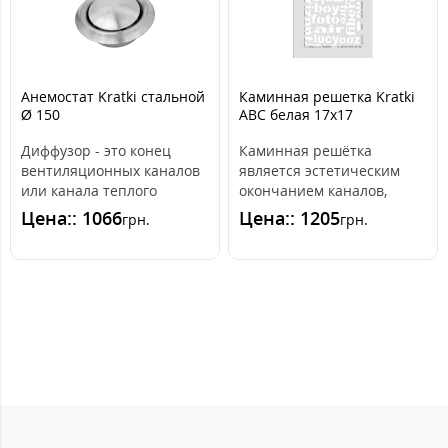
Анемостат Kratki стальной
Каминная решетка Kratki
Ø 150
ABC белая 17x17
Диффузор - это конец
Каминная решётка
вентиляционных каналов
является эстетическим
или канала теплого
окончанием каналов,
воздуха, распределяется
распределяющих горячий
Цена:: 1066
Цена:: 1205
грн.
грн.
гравитационно..
воздух из камина. ..