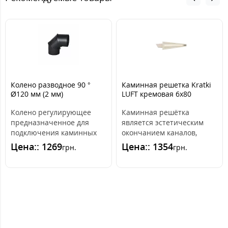
Колено разводное 90 °
Каминная решетка Kratki
Ø120 мм (2 мм)
LUFT кремовая 6x80
Колено регулирующее
Каминная решётка
предназначенное для
является эстетическим
подключения каминных
окончанием каналов,
топок и печей к дымоходу.
распределяющих горячий
Цена:: 1269
Цена:: 1354
грн.
грн.
Изготовлено и..
воздух из камина. ..