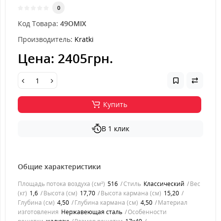
0
Код Товара:
49OMIX
Производитель:
Kratki
Цена:
2405грн.
Купить
В 1 клик
Общие характеристики
Площадь потока воздуха (см²)
516
Стиль
Классический
Вес
(кг)
1,6
Высота (см)
17,70
Высота кармана (см)
15,20
Глубина (см)
4,50
Глубина кармана (см)
4,50
Материал
изготовления
Нержавеющая сталь
Особенности