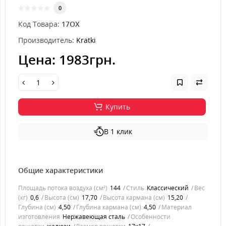
0
Код Товара:
17OX
Производитель:
Kratki
Цена:
1983грн.
Купить
В 1 клик
Общие характеристики
Площадь потока воздуха (см²)
144
Стиль
Классический
Вес
(кг)
0,6
Высота (см)
17,70
Высота кармана (см)
15,20
Глубина (см)
4,50
Глубина кармана (см)
4,50
Материал
изготовления
Нержавеющая сталь
Особенности