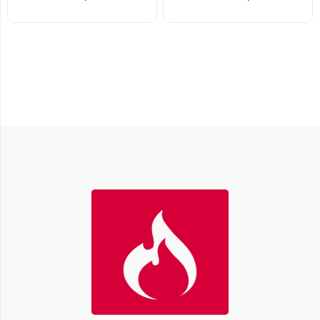
Изготовлена ??из к..
воздух из камина. ..