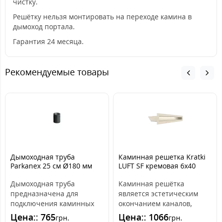
чистку.
Решётку нельзя монтировать на переходе камина в
дымоход портала.
Гарантия 24 месяца.
Рекомендуемые товары
Дымоходная труба
Каминная решетка Kratki
Parkanex 25 см Ø180 мм
LUFT SF кремовая 6x40
(2мм)
Дымоходная труба
Каминная решётка
предназначена для
является эстетическим
подключения каминных
окончанием каналов,
топок и печей к дымоходу.
распределяющих горячий
Цена:: 765
Цена:: 1066
грн.
грн.