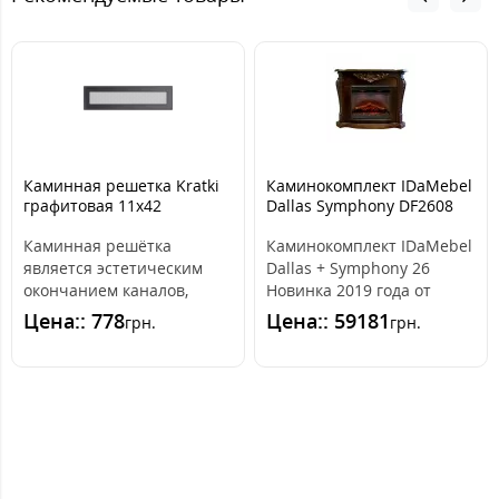
Каминная решетка Kratki
Каминокомплект IDaMebel
графитовая 11x42
Dallas Symphony DF2608
Каминная решётка
Каминокомплект IDaMebel
является эстетическим
Dallas + Symphony 26
окончанием каналов,
Новинка 2019 года от
распределяющих горячий
украинского
Цена:: 778
Цена:: 59181
грн.
грн.
воздух из камина. ..
производителя высок..