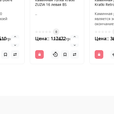
ZUZIA 16 левая BS
Kratki Ret
гильотина
графитова
0
..
открывающ
Каминная 
воей
является 
окончание
распреде
0
.
горячий во
510
Цена:: 117472
Цена:: 3
грн.
грн.
контраст
камина. ..
вов
отзывов
..