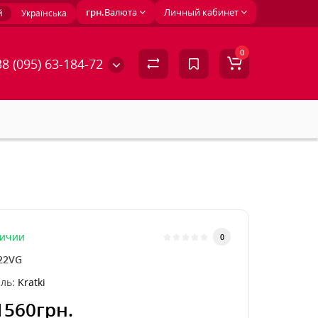
грн.
Валюта
Личный кабинет
й
Українська
0
8 (095) 63-184-72
личии
0
22VG
ль:
Kratki
1560грн.