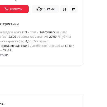
Купить
В 1 клик
ктеристики
 воздуха (см²)
289
Стиль
Классический
Вес
 (см)
22,00
Высота кармана (см)
20,00
Глубина
ина кармана (см)
4,50
Материал
Нержавеющая сталь
Особенности решетки
сітка
ки
22x22
стики
на.