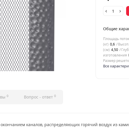
Общие хара
Площадь потока
(кг)
0,6
Высота
(см)
4,50
Глуб
изготовления
Размер решет
Все характери
0
0
ывы
Вопрос - ответ
 окончанием каналов, распределяющих горячий воздух из ками