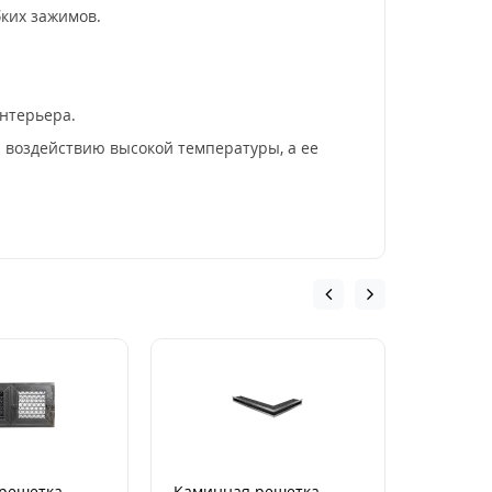
ких зажимов.
нтерьера.
 воздействию высокой температуры, а ее
решетка
Каминная решетка
Электро