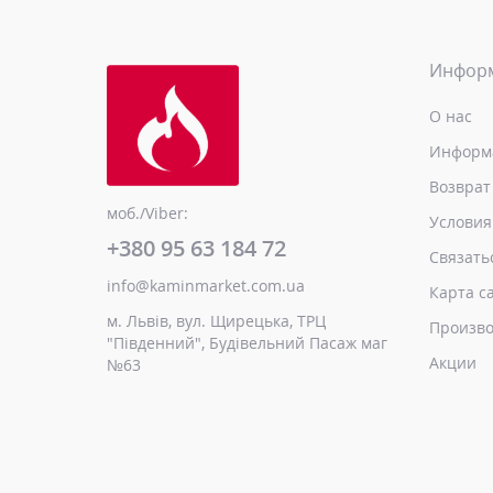
Инфор
О нас
Информа
Возврат
моб./Viber:
Условия
+380 95 63 184 72
Связать
info@kaminmarket.com.ua
Карта с
м. Львів, вул. Щирецька, ТРЦ
Произво
"Південний", Будівельний Пасаж маг
Акции
№63