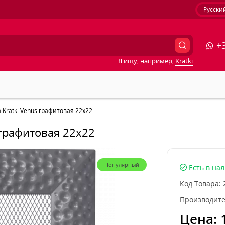
Русски
+3
Я ищу, например,
Kratki
Kratki Venus графитовая 22x22
 графитовая 22x22
Популярный
Есть в на
Код Товара:
Производите
Цена: