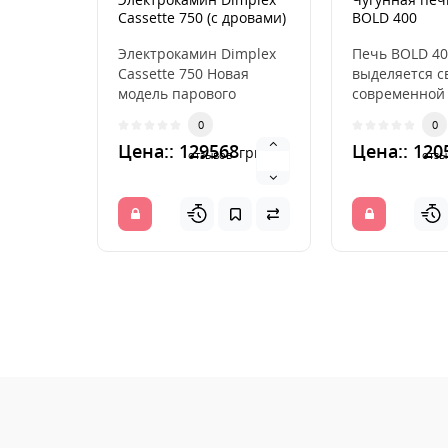
Cassette 750 (с дровами)
BOLD 400
Электрокамин Dimplex
Печь BOLD 40
Cassette 750 Новая
выделяется с
модель парового
современной
камина 2021 года!
монолитной
0
0
Камин Opti-Mys..
конструкцией
Цена:: 129568
Цена:: 120
грн.
Интересный 
отзывов
отзы
между черным