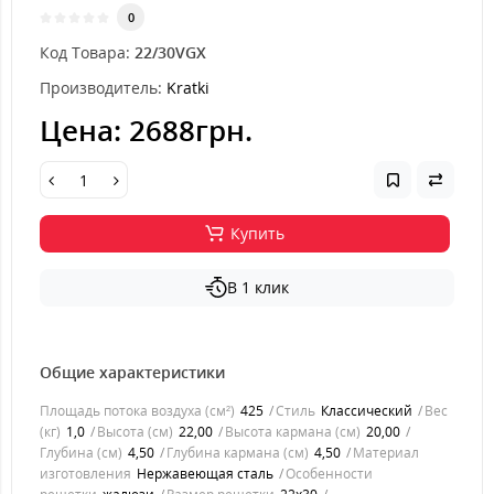
0
Код Товара:
22/30VGX
Производитель:
Kratki
Цена:
2688грн.
Купить
В 1 клик
Общие характеристики
Площадь потока воздуха (см²)
425
Стиль
Классический
Вес
(кг)
1,0
Высота (см)
22,00
Высота кармана (см)
20,00
Глубина (см)
4,50
Глубина кармана (см)
4,50
Материал
изготовления
Нержавеющая сталь
Особенности