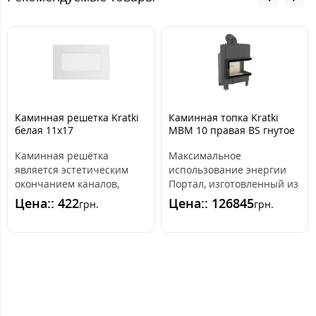
Каминная решетка Kratki
Каминная топка Kratki
белая 11x17
MBM 10 правая BS гнутое
скло
Каминная решётка
Максимальное
является эстетическим
использование энергии
окончанием каналов,
Портал, изготовленный из
распределяющих горячий
високогатункової стали, и
Цена:: 422
Цена:: 126845
грн.
грн.
воздух из камина. ..
передняя часть..