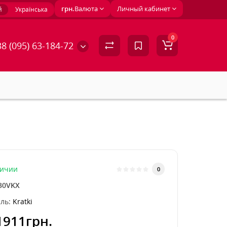
грн.
Валюта
Личный кабинет
й
Українська
0
8 (095) 63-184-72
личии
0
30VKX
ль:
Kratki
1911грн.