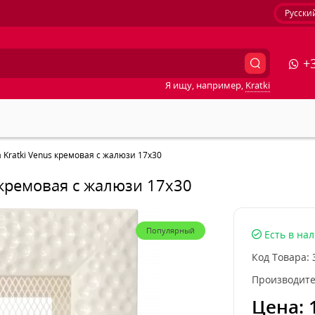
Русски
+3
Я ищу, например,
Kratki
Kratki Venus кремовая с жалюзи 17x30
 кремовая с жалюзи 17x30
Популярный
Есть в на
Код Товара:
Производите
Цена: