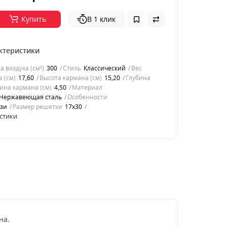
Купить
В 1 клик
ктеристики
 воздуха (см²)
300
Стиль
Классический
Вес
 (см)
17,60
Высота кармана (см)
15,20
Глубина
ина кармана (см)
4,50
Материал
Нержавеющая сталь
Особенности
зи
Размер решетки
17x30
стики
на.