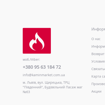
Инфор
О нас
Информа
Возврат
моб./Viber:
Условия
+380 95 63 184 72
Связать
info@kaminmarket.com.ua
Карта с
м. Львів, вул. Щирецька, ТРЦ
Произво
"Південний", Будівельний Пасаж маг
Акции
№63