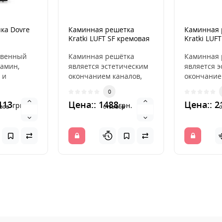
ка Dovre
Каминная решетка
Каминная 
Kratki LUFT SF кремовая
Kratki LUFT
9x40
шлифованн
твенный
Каминная решётка
Каминная 
амин,
является эстетическим
является 
 и
окончанием каналов,
окончание
.
распределяющих
распреде
0
зумно
горячий воздух из
горячий во
113
Цена:: 1488
Цена:: 2
грн.
грн.
й каме..
камина. ..
камина. ..
вов
отзывов