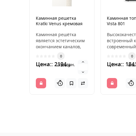
Каминная решетка
Каминная топ
Kratki Venus кремовая
Vista 801
22x30
Каминная решётка
Высококачес
является эстетическим
встроенный к
окончанием каналов,
современный
распределяющих
эффективный
0
0
горячий воздух из
Благодаря ра
Цена:: 2194
Цена:: 184
грн.
камина. ..
разработанно
отзывов
отзы