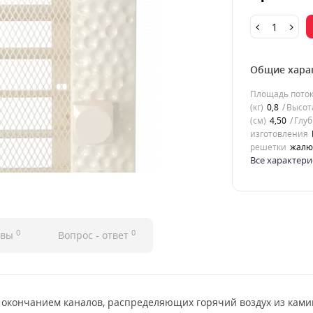
Общие хара
Площадь потока
(кг)
0,8
Высота
(см)
4,50
Глуб
изготовления
решетки
жалю
Все характери
0
0
ывы
Вопрос - ответ
 окончанием каналов, распределяющих горячий воздух из ками