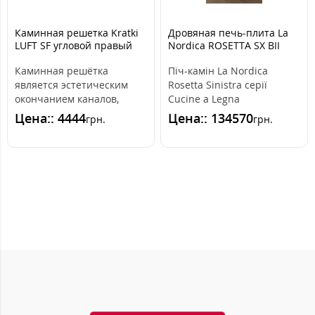
Каминная решетка Kratki
Дровяная печь-плита La
LUFT SF угловой правый
Nordica ROSETTA SX BII
кремовий 40x80x9
(LIBERTY BORDEAUX)
Каминная решётка
Піч-камін La Nordica
является эстетическим
Rosetta Sinistra серії
окончанием каналов,
Cucine a Legna
распределяющих горячий
призначена для
Цена:: 4444
Цена:: 134570
грн.
грн.
воздух из камина.О..
створення тепла в
приміщен..