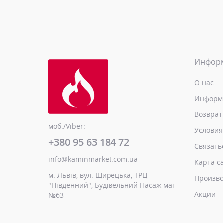
Инфор
О нас
Информа
Возврат
моб./Viber:
Условия
+380 95 63 184 72
Связать
info@kaminmarket.com.ua
Карта с
м. Львів, вул. Щирецька, ТРЦ
Произво
"Південний", Будівельний Пасаж маг
Акции
№63