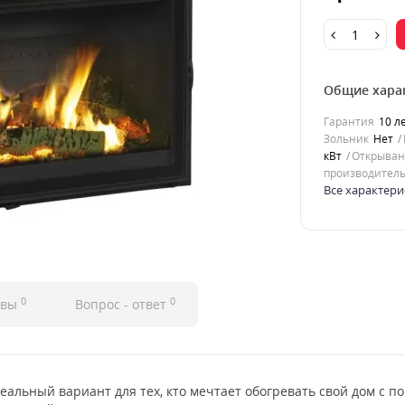
Общие хара
Гарантия
10 л
Зольник
Нет
кВт
Открыван
производитель
Все характери
0
0
ывы
Вопрос - ответ
идеальный вариант для тех, кто мечтает обогревать свой дом с 