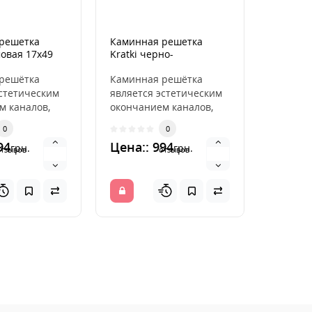
решетка
Каминная решетка
Тройни
мовая 17x49
Kratki черно-
° Ø150 
серебряная 17x49
решётка
Каминная решётка
Тройни
эстетическим
является эстетическим
низкол
м каналов,
окончанием каналов,
стали P
ляющих
распределяющих
объеди
0
0
здух из
горячий воздух из
вертик
94
Цена:: 994
Цена::
грн.
грн.
камина. ..
направл
отзывов
отзывов