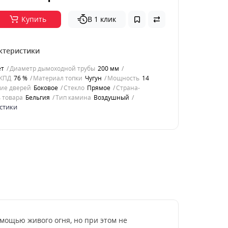
Купить
В 1 клик
ктеристики
ет
Диаметр дымоходной трубы
200 мм
КПД
76 %
Материал топки
Чугун
Мощность
14
ие дверей
Боковое
Стекло
Прямое
Страна-
 товара
Бельгия
Тип камина
Воздушный
стики
помощью живого огня, но при этом не