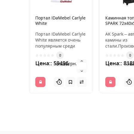
Портал IDaMebel Carlyle
Каминная топ
White
SPARK 72x40x
Портал IDaMebel Carlyle
AK Spark – ав
White является очень
камины из
популярным среди
стали.Произв
потребителей.
каминов AK
0
0
Благодаря своей
Spark началос
Цена:: 59496
Цена:: 818
грн.
изысканн..
году. Н..
отзывов
отзы