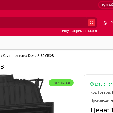
Русски
+3
Я ищу, например,
Kratki
Каминная топка Dovre 2180 CBS/B
/B
Популярный
Есть в на
Код Товара:
Производите
Цена: