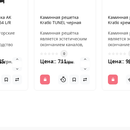
ка AK
Каминная решетка
Каминная 
54 L/R
Kratki TUNEL черная
Kratki кре
6x40
торские
Каминная решётка
Каминная 
является эстетическим
является 
одство
окончанием каналов,
окончание
распределяющих
распреде
0
ь в 2021
горячий воздух из
горячий во
85
Цена:: 711
Цена:: 9
грн.
грн.
камина. ..
камина. ..
вов
отзывов