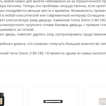
ть живой камин для многих невозможно из-за ограниченного пр
ера-печника. Теперь эти проблемы несущественны, если купить 
вки понадобится меньше места и времени. Возможность примен
/ B в любой классический или современный интерьер.Оснащен
меет классическую раму дверцы. Каминная топка Dovre 2180 CBS
ысокопрочного чугунного сплава боковые дверцы с прямым стек
ухаживать за топкой;
т дверь, помогает удалять золу, контролировать представлени
войного дожига, что позволит получать большое количество те
ой печи Dovre 2180 CBS / B является одним из самых экологи