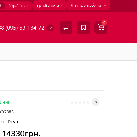
грн.
Валюта
Личный кабинет
й
Українська
0
8 (095) 63-184-72
личии
0
K02383
ль:
Dovre
114330грн.