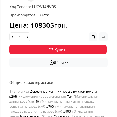
Код Товара:
LUCY/14/P/BS
Производитель:
Kratki
Цена:
108305грн.
Купить
В 1 клик
Общие характеристики
Вид топлива
Деревина листяних порід з вмістом вологи
≤20%
Изложения камеры сгорания
Так
Максимальная
длина дров (см)
40
Минимальная активная площадь
решетки на входе (см²)
≥700
Минимальная активная
площадь решетки на выходе (см²)
≥900
Открывания
двери
Бічне;вправо
Стиль
Cучасний
Температура дымовых