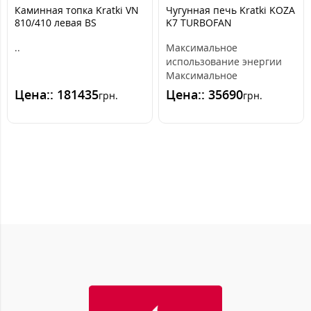
Каминная топка Kratki VN
Чугунная печь Kratki KOZA
810/410 левая BS
K7 TURBOFAN
гильотина
..
Максимальное
использование энергии
Максимальное
использование тепла и
Цена:: 181435
Цена:: 35690
грн.
грн.
бесперебойная действие
благода..