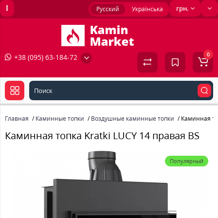
грн.
Русский
Українська
0
+38 (095) 63-184-72
Главная
Каминные топки
Воздушные каминные топки
Каминная топ
Каминная топка Kratki LUCY 14 правая BS
Популярный