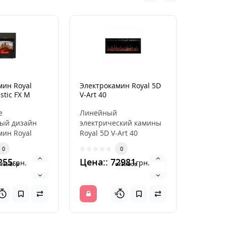
мин Royal
Электрокамин Royal 5D
Каминн
stic FX M
V-Art 40
Kratki 
е
Линейный
Каминн
ый дизайн
электрический камины
являетс
мин Royal
Royal 5D V-Art 40
окончан
stic FX M
Новинка 2021 года на
распре
0
0
альное
рынке Украины Серия
горячий
255
Цена:: 72981
Цена::
грн.
грн.
.
V-A..
камина. 
отзывов
отзывов