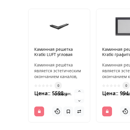
Каминная решетка
Каминная ре
Kratki LUFT угловая
Kratki графит
правая шлифованная
40x60x6
Каминная решётка
Каминная ре
является эстетическим
является эст
окончанием каналов,
окончанием к
распределяющих
распределя
0
0
горячий воздух из
горячий возд
Цена:: 5598
Цена:: 994
грн.
камина. ..
камина. ..
отзывов
отзы