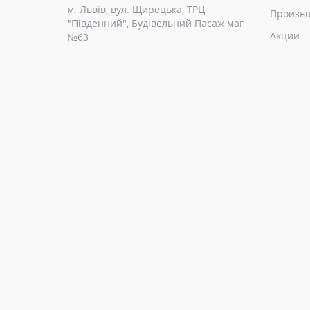
м. Львів, вул. Щирецька, ТРЦ
Произво
"Південний", Будівельний Пасаж маг
Акции
№63