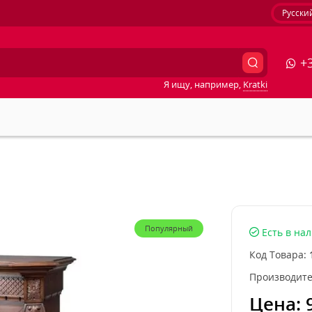
Русски
+3
Я ищу, например,
Kratki
Популярный
Есть в на
Код Товара:
Производите
Цена: