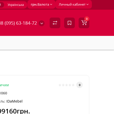
грн.
Валюта
Личный кабинет
й
Українська
0
8 (095) 63-184-72
личии
0
1060
ль:
IDaMebel
99160грн.