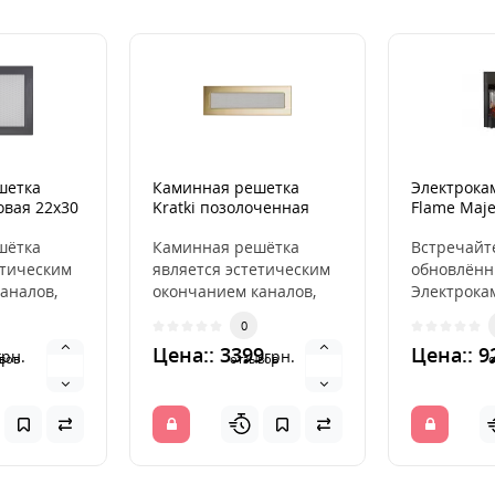
шетка
Каминная решетка
Электрока
овая 22x30
Kratki позолоченная
Flame Maje
11x32
Black
шётка
Каминная решётка
Встречайт
етическим
является эстетическим
обновлённ
аналов,
окончанием каналов,
Электрока
ющих
распределяющих
Flame Maje
0
ух из
горячий воздух из
Black Зерк
Цена:: 3399
Цена:: 9
грн.
грн.
камина. ..
внутренне.
вов
отзывов