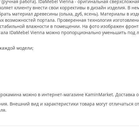
(ручная работа). IDaMebel Vienna - оригинальная сверхсложная
зволяет клиенту внести свои коррективы в дизайн изделия. В не
рать материал древесины (ольха, дуб, ясень). Материалы в из
х возможностей портала. Проверенная технология изготовлени
естабильной влажности в помещении. На фото изображен фронт
тала IDaMebel Vienna можно пропорционально уменьшить под 
 каждой модели;
ктрокамина можно в интернет-магазине KaminMarket. Доставка о
ия. Внешний вид и характеристики товара могут отличаться о
ля.