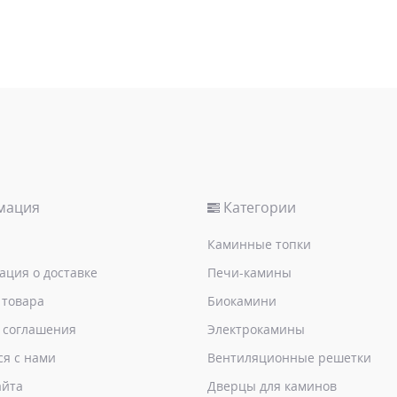
мация
Категории
Каминные топки
ция о доставке
Печи-камины
 товара
Биокамини
 соглашения
Электрокамины
ся с нами
Вентиляционные решетки
айта
Дверцы для каминов