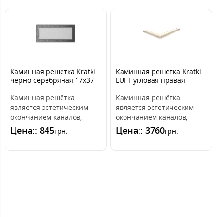
Каминная решетка Kratki
Каминная решетка Kratki
черно-серебряная 17x37
LUFT угловая правая
кремовая 54,7x76,6x6
Каминная решётка
Каминная решётка
является эстетическим
является эстетическим
окончанием каналов,
окончанием каналов,
распределяющих горячий
распределяющих горячий
Цена:: 845
Цена:: 3760
грн.
грн.
воздух из камина. ..
воздух из камина. ..