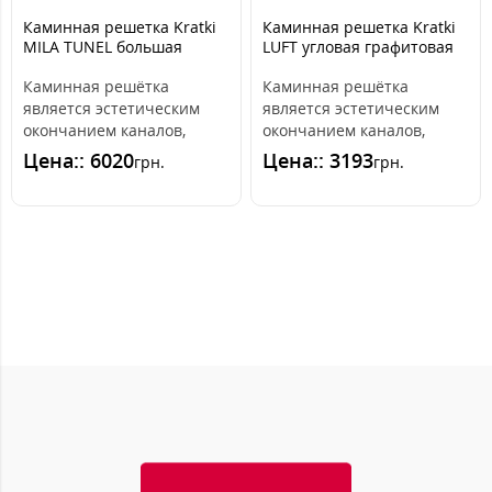
Каминная решетка Kratki
Каминная решетка Kratki
MILA TUNEL большая
LUFT угловая графитовая
14x113,2
56x56x6
Каминная решётка
Каминная решётка
является эстетическим
является эстетическим
окончанием каналов,
окончанием каналов,
распределяющих горячий
распределяющих горячий
Цена:: 6020
Цена:: 3193
грн.
грн.
воздух из камина. ..
воздух из камина. ..