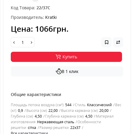
Код Товара:
22/37C
Производитель:
Kratki
Цена:
1066грн.
Купить
В 1 клик
Общие характеристики
Площадь потока воздуха (см²)
544
Стиль
Классический
Вес
(кг)
0,9
Высота (см)
22,00
Высота кармана (см)
20,00
Глубина (см)
4,50
Глубина кармана (см)
4,50
Материал
изготовления
Нержавеющая сталь
Особенности
решетки
сітка
Размер решетки
22x37
Все характеристики